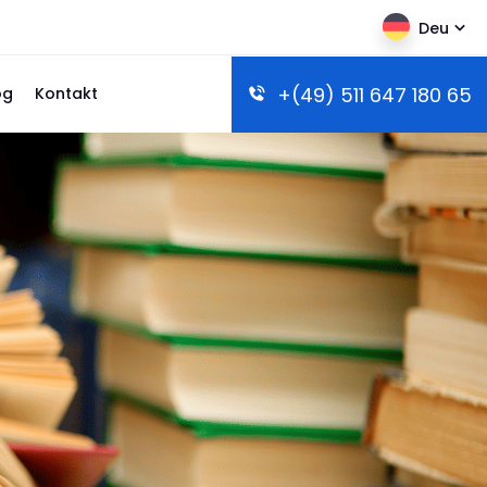
Deu
+(49) 511 647 180 65
og
Kontakt