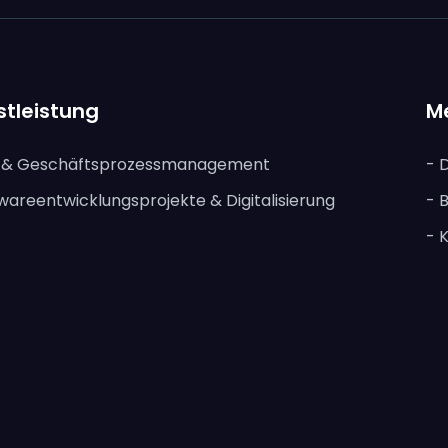
stleistung
M
s & Geschäftsprozessmanagement
- 
wareentwicklungsprojekte & Digitalisierung
- 
- 