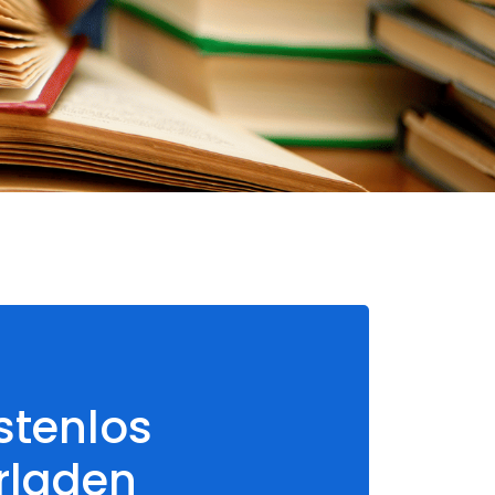
stenlos
rladen