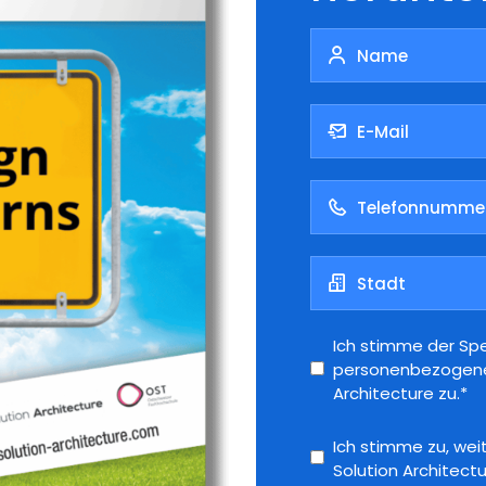
Ich stimme der Sp
personenbezogenen
Architecture zu.*
Ich stimme zu, wei
Solution Architectu