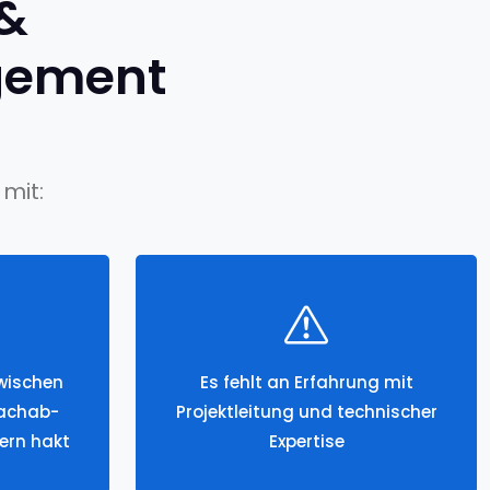
 &
gement
mit:
wischen
Es fehlt an Erfahrung mit
Fachab-
Projektleitung und technischer
ern hakt
Expertise