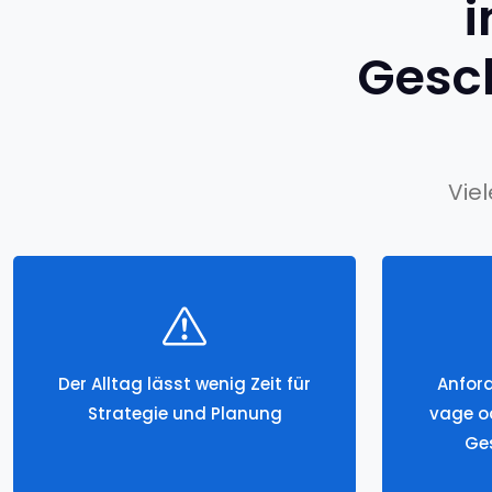
i
Gesc
Vie
Der Alltag lässt wenig Zeit für
Anford
Strategie und Planung
vage od
Ge