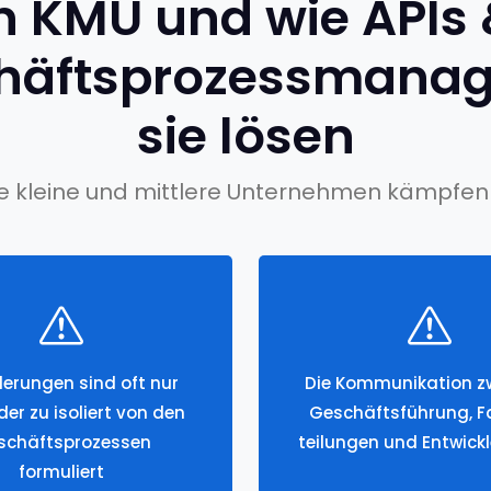
n KMU und wie APIs
häftsprozessmana
sie lösen
le kleine und mittlere Unternehmen kämpfen 
erungen sind oft nur
Die Kommunikation z
er zu isoliert von den
Geschäftsführung, 
schäftsprozessen
teilungen und Entwickl
formuliert