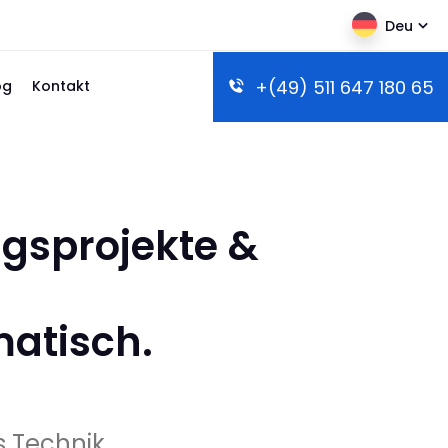
Deu
+(49) 511 647 180 65
og
Kontakt
gsprojekte &
matisch.
s Technik